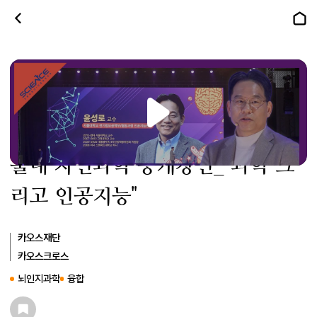
[강연] 윤성로_인공지능: 인간지능
을 대체할 수 있을까?｜제33회 서
울대 자연과학 공개강연_"과학 그
리고 인공지능"
카오스재단
카오스크로스
뇌인지과학
융합