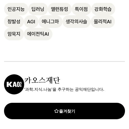
늘을 날게 된 것처럼, 우리도 '지능의 본질'을 
다.
으며, 규모의 확장이 지능의 질적 변화를 가
인공지능
딥러닝
앨런튜링
특이점
강화학습
깨달아야 합니다. 알파고가 엄청난 전력을 
져오는 핵심 동력임을 시사합니다.
소모했던 것과 달리, 미래의 인공지능은 인
창발성
AGI
에니그마
생각의사슬
물리적AI
간처럼 적은 에너지로도 고도의 지능을 구현
암묵지
에이전틱AI
해야 하며 이는 다음 세대가 해결해야 할 중
요한 숙제입니다.
카오스재단
‘과학.지식.나눔’을 추구하는 공익재단입니다.
즐겨찾기