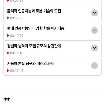
00:05:37
거쳐 물리적 AI로 진화하고 있습니다. 젠슨 
미래학자 레이 커즈와일은 
황과 같은 리더들은 이를 새로운 산업 혁명
물리적 인공지능과 로봇 기술의 도전
인간과 인공지능이 하나가 되는 '특이점'이 
으로 정의하며, 우리 삶의 방식을 크게 변화
00:09:23
임박했다고 주장합니다. 인간의 지능은 단순
최근 휴머노이드 로봇은 가
시킬 것으로 예측합니다. 오픈AI는 대화형 A
한 정보 처리를 넘어 조작 능력, 암묵적 지식, 
현대 인공지능의 다양한 학습 메커니즘
사 노동을 돕는 등 실생활에 적용되려는 시
I부터 조직을 대체하는 단계까지 5단계 로드
감정 등 복잡한 요소로 구성되어 있습니다. 
00:10:59
도가 활발합니다. 하지만 여전히 로봇은 균
맵을 제시했으며, 이는 인간 지능에 필적하
인공지능은 지도 학습, 비지
현재의 AI는 언어 능력에서 인간을 뛰어넘고 
형을 잡지 못하고 넘어지는 등 물리적 한계
창발적 능력과 모델 규모의 상관관계
는 범용 인공지능(AGI) 시대로의 이행을 의
도 학습, 강화 학습을 기본으로 발전하고 있
있지만, 여전히 감정의 실체나 정교한 신체 
를 극복하는 과정에 있습니다. 인간 두뇌의 
00:15:18
미합니다.
습니다. 최근에는 빈칸 채우기 방식의 대규
제어 등 인간 지능의 핵심적인 부분에서는 
인공지능 모델의 크기가 일
상당 부분이 손을 움직이는 조작 능력에 할
모 학습뿐만 아니라 물리 법칙 주입, 논리적 
지능의 본질 탐구와 미래의 과제
상당한 간극을 보이고 있습니다.
정 임계치를 넘어서면 이전에는 없던 능력이 
당되어 있듯이, 인공지능이 인간 수준에 도
사고를 유도하는 '생각의 사슬(CoT)', 특정 
00:16:49
갑자기 나타나는 '창발적 능력'이 관찰됩니
달하기 위해서는 고도의 물리적 조작 능력인 
잠수함이 수영하는 것이 인
분야 전문가 모델을 조합하는 '전문가 혼합
다. 모델이 작을 때는 불가능했던 코딩, 영작, 
'덱스터리티(Dexterity)'를 확보하는 것이 
간의 수영과 다르듯, 인공지능이 반드시 인
(MoE)' 방식 등이 사용됩니다. 이러한 다양
복잡한 추론 등이 규모가 커지면서 선형적이
필수적입니다.
간의 방식을 모사할 필요는 없습니다. 비행
한 기법을 통해 AI는 단순한 데이터 학습을 
지 않은 비약적 발전을 보여주는 현상입니
기가 새의 날갯짓 대신 항공 역학을 통해 하
키워드
넘어 논리적 추론과 전문성을 갖추게 됩니
다. 이는 인간 두뇌의 복잡성과도 맞닿아 있