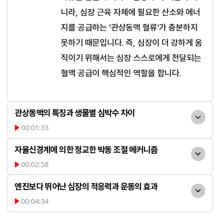
니라, 심장 근육 자체에 필요한 산소와 에너
지를 공급하는 '관상동맥 혈류'가 충분하지 
못하기 때문입니다. 즉, 심장이 더 강하게 움
직이기 위해서는 심장 스스로에게 전달되는 
혈액 공급이 핵심적인 역할을 합니다.
관상동맥의 특징과 생물별 심박수 차이
00:01:33
왕관 모양을 닮은 관상동맥
자율신경계에 의한 정교한 박동 조절 메커니즘
은 심장이 뿜어낸 혈액을 심장 근육에 가장 
00:02:58
먼저 공급합니다. 꾸준한 운동은 관상동맥 
심장은 페이스메이커 세포
혈류를 개선하는 가장 효과적인 방법입니다. 
엔진보다 뛰어난 심장의 적응력과 운동의 효과
의 이온 채널 작용으로 스스로 박동하며, 자
한편, 심박수는 생물의 크기에 반비례하는 
00:04:34
율신경계가 이를 실시간으로 조절합니다. 교
심장은 인체의 동력을 만드
경향이 있어 쥐는 분당 400회, 대왕고래는 