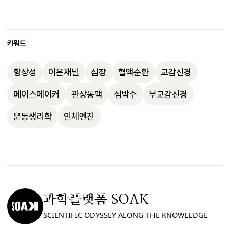
감신경은 가속 페달처럼 심박수를 높이고, 
는 엔진이자 혈액 흐름의 근원인 발전소와 
4~5회 정도로 차이가 큽니다. 인간의 경우 
부교감신경은 브레이크처럼 심박수를 낮춥
같습니다. 하지만 고정된 성능을 가진 기계 
운동선수는 일반인보다 심박수가 낮게 유지
니다. 갑자기 일어날 때 어지러움을 느끼는 
엔진과 달리, 심장은 적절한 운동과 자극을 
키워드
되는 등 개인차와 생물학적 종에 따른 다양
것도 뇌혈류 부족을 감지한 신경계가 심박출
통해 관상동맥의 효율을 높이고 급격한 변화
성이 존재합니다.
량을 급히 조절하여 정상 상태로 되돌리는 
항상성
이온채널
심장
혈액순환
교감신경
에 대응하는 능력을 스스로 향상시킬 수 있
과정에서 발생하는 현상입니다.
습니다. 따라서 적절한 운동은 심장의 수명
페이스메이커
관상동맥
심박수
부교감신경
을 연장하고 성능을 개선하는 가장 자연스럽
운동생리학
인체엔진
고 강력한 관리 방법입니다.
과학플랫폼 SOAK
SCIENTIFIC ODYSSEY ALONG THE KNOWLEDGE