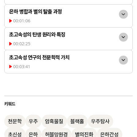
은하 병합과 별의 탈출 과정
00:01:06
은하간성이 발생하는 주된 
초고속성의 탄생 원리와 특징
원인은 은하 간의 충돌과 병합입니다. 두 은
00:02:25
하가 합쳐지는 과정에서 질량 분포가 급격히 
은하 병합 없이도 초속 1,00
변하면 별들의 운동 궤적이 달라지며 일부가 
초고속성 연구의 천문학적 가치
0km 이상의 엄청난 속도로 은하를 탈출하
은하 밖으로 튕겨 나갑니다. 이렇게 탈출한 
00:03:41
는 '초고속성'이 존재합니다. 이는 주로 은하 
초고속성의 궤도와 빈도를 
별들은 '조석 흔적'이라는 특정한 분포를 형
중심의 초대질량 블랙홀이 쌍성계를 찢어놓
연구하는 것은 현대 천문학의 난제인 암흑물
성하며, 이를 분석하면 해당 은하 성장사와 
으며 한 별을 강하게 밀어내거나, 밀접한 쌍
질의 본질과 초대질량 블랙홀 주변의 환경을 
암흑물질의 분포를 파악할 수 있는 중요한 
성계 중 하나가 초신성 폭발을 일으킬 때 남
이해하는 데 핵심적인 역할을 합니다. 가이
키워드
단서가 됩니다.
은 동반성이 에너지를 받아 튕겨 나가는 경
아 우주망원경을 포함한 다양한 관측 프로젝
우에 발생합니다. 이러한 별들은 주로 은하 
천문학
우주
암흑물질
블랙홀
우주탐사
트가 현재 이들을 추적하고 있으며, 은하의 
중심부나 나선팔 영역에서 기원합니다.
비밀을 품고 외로운 길을 떠나는 이 별들은 
초신성
은하
허블망원경
별의진화
은하간성