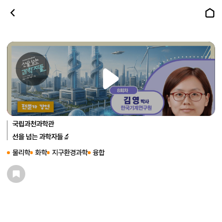
세상🌏을 움직이는 분자의 마법🎇
│선을 넘는 과학자들
국립과천과학관
선을 넘는 과학자들🔬
물리학
화학
지구환경과학
융합