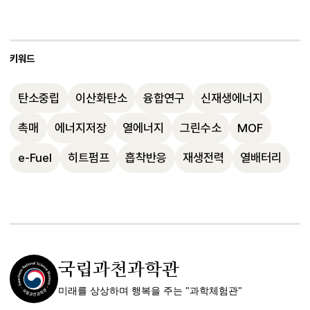
동시에, 불가피하게 발생하는 탄소 배출을 
협력이 필수적임을 강조하셨습니다.
지능 도구를 활용해 미래 에너지 시스템의 
에서 발생하는 중온 열원을 효율적으로 활용
대기 중에서 제거하는 기술과, 기존 탄화수
다양한 아이디어를 시각화하는 사례를 소개
해 냉수를 생산하는 등, 실질적인 에너지 절
소 플랫폼을 e-Fuel로 전환해 탄소 순환 체
하셨습니다. 빌딩에서 이산화탄소를 포집하
키워드
감 방안이 모색되고 있습니다.
계를 구축하는 전략이 제시되었습니다. 열원 
는 시스템, e-Fuel 생산 공장 등 혁신적 구상
활용과 히트펌프 기술의 발전이 미래 에너지 
탄소중립
이산화탄소
융합연구
신재생에너지
이 실제로 연구되고 있음을 보여주며, 환경 
시스템에서 중요한 역할을 할 것임을 강조하
변화에 따라 새로운 해법이 계속 필요함을 
촉매
에너지저장
열에너지
그린수소
MOF
셨습니다.
강조하셨습니다. 융합적 사고와 다양한 분야
e-Fuel
히트펌프
흡착반응
재생전력
열배터리
의 협력이 미래 에너지 문제 해결의 핵심임
을 다시 한 번 강조하셨습니다.
국립과천과학관
미래를 상상하며 행복을 주는 "과학체험관"