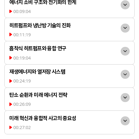
에너지 소비 구조와 전기화의 한계
한 e-Fuel 생산 기술의 발전 과정을 다루었
00:09:04
습니다. 기존 대규모 공장 중심에서 벗어나, 
2050년을 전망하며 전기
재생전력이 남는 곳이나 CO2가 집중된 곳
히트펌프와 냉난방 기술의 진화
에너지 사용이 증가하고, 화석연료 비중은 
에 소규모 플랜트를 설치하는 방식이 소개되
00:11:19
감소할 것으로 예상된다고 설명하셨습니다. 
히트펌프의 원리와 응용에 
었습니다. 다양한 탄소 수의 연료와 파라핀 
그러나 현재 전 세계 에너지 공급에서 석탄, 
흡착식 히트펌프와 융합 연구
대해 상세히 설명하셨습니다. 증발과 응축 
왁스 등 부가물질 생산도 가능하며, 촉매의 
천연가스, 석유가 여전히 큰 비중을 차지하
00:19:04
과정을 이용해 열을 이동시키는 히트펌프는 
종류에 따라 생성물의 특성이 달라집니다. 
기존 증기압축식 히트펌프
고 있으며, 전기 사용량의 급격한 증가와 함
에어컨, 냉장고, 건조기, 난방 등 다양한 분
재생에너지와 열저장 시스템
실제 경유와의 비교, 연료의 성능 평가, 바이
의 한계를 극복하기 위해 흡착반응을 이용한 
께 화석연료 의존도가 쉽게 줄지 않는 현실
야에 활용되고 있습니다. 최근 전기 기반 히
00:24:19
오디젤 혼합 등 실증적 연구 결과도 함께 제
새로운 히트펌프 기술 개발이 진행 중임을 
을 지적하셨습니다. 특히 전체 에너지 소비
재생전력을 활용한 무탄소 
트펌프 시장이 급성장하며, 실내환경 연구실
시되었습니다.
소개하셨습니다. MOF 등 첨단 흡착제를 활
탄소 순환과 미래 에너지 전략
의 50%가 열(난방 및 산업열)로 사용되고 
열원 확보와 저장 기술에 대한 연구가 소개
이 히트펌프연구센터로 확대될 만큼 중요성
용해 전기 없이 열로 작동하는 시스템을 연
00:26:09
있어, 전기화만으로는 한계가 있음을 강조하
되었습니다. 태양광 패널에서 열과 전기를 
이 커졌습니다. 그러나 냉난방 에너지 수요
재생전력을 기반으로 한 그
구하고 있으며, 전기화학적 압축기 등 다양
셨습니다.
동시에 생산하는 PVT 시스템, 흡착 열 배터
미래 혁신과 융합적 사고의 중요성
가 여전히 높고, 효율 개선 및 새로운 기술 개
린 수소, 그린 암모니아 등 다양한 무탄소 연
한 융합 기술이 적용되고 있습니다. 이 과정
리, 축열조 등 다양한 기술이 통합된 시스템 
00:27:02
발의 필요성이 강조되었습니다.
료의 저장 및 활용 방안이 논의되었습니다. 
에서 화학, 물리, 기계 등 여러 분야 전문가의 
챗GPT, 제미나이 등 인공
개발이 진행되고 있습니다. 데이터 센터 등