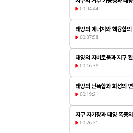
지구의 거주 가능성과 태양
00:04:44
구할 때 가장 중
태양의 에너지와 핵융합의
00:07:58
다. 지구는 바다가
유지되어 생명체가
부에서 일어나는 
태양의 자비로움과 지구 
에는 태양이 있습
00:16:38
니다. 수소 원자핵
함을 강의의 주제
변환되는 복잡한 과
자부심도 언급합니
변하지 않는 이유
태양의 난폭함과 화성의 
방출하는 에너지가 
을 통해 지구에 
00:19:21
을 설명합니다. 
르그)에 달함을 
이고, 난폭함은 태
도가 내려가고, 
서 생성된 중성미자
줄 수 있는 현상
폭풍 등으로 나타
지구 자기장과 태양 폭풍의
올라가는 메커니
몸을 통과한다는 
00:26:31
에 큰 영향을 미칩
이 안정적으로 유지
을 실감하게 합니다