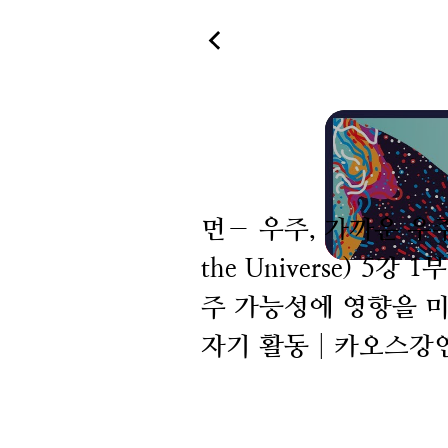
먼― 우주, 가까운 우주
the Universe) 5강 
주 가능성에 영향을 미
자기 활동│카오스강연