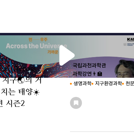
국립과천과학관
(Across
과학강연👨‍🏫
1부 지구🌏의 거
생명과학
지구환경과학
천
치는 태양☀️
 시즌2