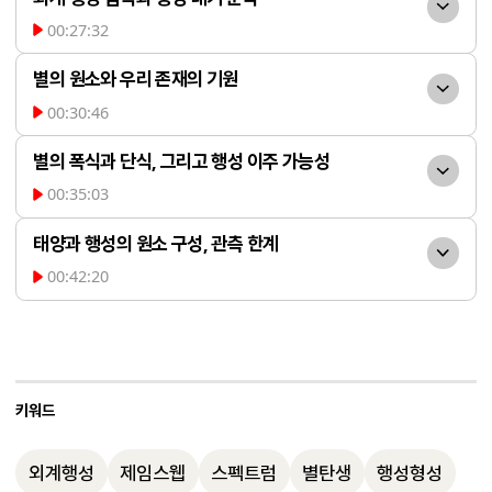
이는 지구에 생명에 필요한 물질이 전달된 
칙에 따라 대부분 구형이나 원반 형태로 형
는 별이 만들어지는 과정에서 행성에 생명 
성에서만 확인되었습니다.
고, 외곽은 원소가 부족합니다. 태양은 원소
00:27:32
과정을 뒷받침합니다.
성됩니다. 유기 분자가 우주에서 발견되더라
발현에 필요한 물질이 이미 포함되어 있음을 
제임스 웹 우주망원경은 외
가 풍부하고 물리적 조건이 적당한 영역에 
도, 실험적으로 생명체를 직접 만들 수는 없
별의 원소와 우리 존재의 기원
보여줍니다. 이러한 발견은 별 탄생 과정의 
계 행성의 대기 성분을 분석해 생명 현상 가
위치해 있어 생명체가 탄생할 수 있었습니
습니다. 별의 성장 패턴은 환경에 따라 다양
00:30:46
필연성과 우연이 결합해 우리가 존재하게 되
능성을 조사합니다. 대기 중 산소, 이산화탄
다. 이는 별 탄생의 물리 법칙이 만들어낸 필
별이 만들어내는 다양한 원
하며, 별이 태어나는 시기와 환경에 따라 행
었음을 시사합니다.
소, 물 등 특정 분자의 존재는 생명 활동의 간
별의 폭식과 단식, 그리고 행성 이주 가능성
연과, 태양이 적절한 위치에 태어난 우연이 
소는 우리의 몸을 구성하는 데 필수적입니
성의 구성 원소와 생명 발현 가능성이 달라
접적 증거가 됩니다. 그러나 실제 생명체의 
00:35:03
결합된 결과입니다.
다. 천체 화학 연구를 통해 별이 우주의 모든 
집니다. 현재의 별들은 다양한 원소를 포함
별이 성장하는 과정에서 폭
존재는 직접적인 탐사 없이는 확정할 수 없
원소를 만들어냈음을 알게 되었고, 이는 우
태양과 행성의 원소 구성, 관측 한계
하고 있어 암석 행성과 생명 현상이 가능하
식과 단식 패턴이 나타나는 것은 원반의 동
습니다. 또한, 혜성이나 소행성에서 물의 흔
리가 모두 별에서 왔다는 사실을 과학적으로 
00:42:20
지만, 우주 초기에 만들어진 별은 수소와 헬
역학적 불안정성 때문입니다. 외부에서 물질
적을 찾는 연구도 진행되고 있습니다.
태양과 지구는 동일한 원소
뒷받침합니다. 별 탄생 과정의 동역학과 화
륨만으로 이루어져 있었습니다.
이 유입되면 원반이 불안정해져 중심별로 물
로 구성되어 있으며, 태양 중심에서는 현재 
학적 현상에 대한 이해는 천문학 연구의 중
질이 급격히 이동하는 현상이 반복됩니다. 
수소 핵융합만이 일어납니다. 별의 질량에 
요한 부분입니다.
또한, 은하 중심의 환경은 방사선과 초신성 
따라 생성 가능한 원소가 달라지며, 질량이 
키워드
폭발 등으로 생명체가 존재하기 어렵고, 탄
큰 별은 철까지도 만들어낼 수 있습니다. 암
소 기반 생명체가 가장 유력하다고 여겨집니
외계행성
제임스웹
스펙트럼
별탄생
행성형성
석 행성은 기체 행성보다 질량이 클 수 없으