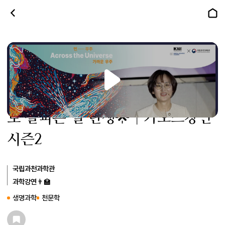
먼― 우주, 가까운 우주🌌(Across
the Universe) 3강 2부 제임스웹으
로 살피는 별 탄생🌟│카오스강연
시즌2
국립과천과학관
과학강연👨‍🏫
생명과학
천문학