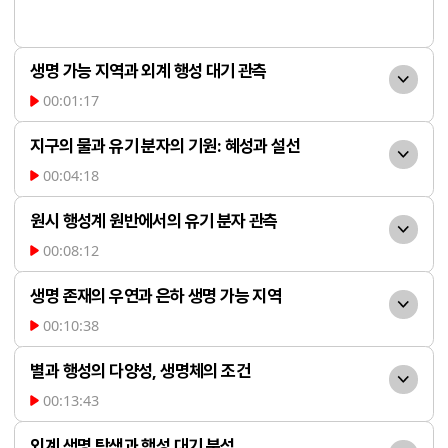
생명 가능 지역과 외계 행성 대기 관측
00:01:17
생명 가능 지역이란 중심별
지구의 물과 유기 분자의 기원: 혜성과 설선
에서 적당한 거리에 위치해 액체 상태의 물
00:04:18
이 존재할 수 있는 영역을 의미합니다. 케플
지구형 행성은 원시 태양계 
러 미션 등으로 수백 개의 생명 가능 지역 행
원시 행성계 원반에서의 유기 분자 관측
원반의 안쪽에서 형성되어 물과 유기 분자가 
성이 발견되었으나, 실제로 생명이 존재하는
00:08:12
부족하게 태어났습니다. 물과 유기 분자는 
원시 행성계 원반에서 유기 
지는 대기 스펙트럼 관측을 통해 추정합니
주로 설선 바깥에서 얼음 형태로 존재하며, 
생명 존재의 우연과 은하 생명 가능 지역
분자를 관측하는 것은 매우 어렵지만, 폭발
다. 예를 들어, 지구의 대기에는 물과 오존이 
혜성 등 차가운 천체가 이 물질들을 지구로 
00:10:38
하는 원시별(V883 Ori)에서는 주변이 뜨겁
존재해 생명 발현 조건을 갖추었음을 알 수 
우리 태양계와 지구가 존재
운반한 것으로 추정됩니다. 제임스 웹 우주
게 데워져 많은 유기 분자가 기체 상태로 존
별과 행성의 다양성, 생명체의 조건
있습니다. 제임스 웹 우주망원경은 외계 행
할 수 있었던 것은 은하 내에서 적절한 위치
망원경과 로제타 미션 등은 혜성에서 물과 
재하게 됩니다. 알마 전파망원경을 통해 다
00:13:43
성 대기의 다양한 분자(물, 이산화탄소, 메탄 
에 태양이 자리 잡았기 때문입니다. 은하 중
다양한 유기 분자가 존재함을 확인하였고, 
별과 행성의 형태는 물리 법
양한 유기 분자 방출선이 관측되었으며, 이
등)를 관측하지만, 현재까지는 주로 기체 행
심은 별 탄생률이 높아 생명에 적합하지 않
외계 생명 탐색과 행성 대기 분석