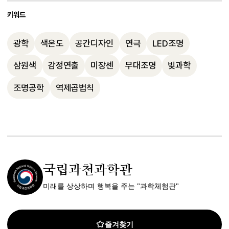
어, 빨간 조명은 흥분과 긴장감을, 파란 조명
이 융합된 분야임을 알 수 있습니다.
원리를 활용한 홀로그램 연출부터, 최근에는 
키워드
의 위치와 각도, 색상에 따라 다양한 심리적 
은 차분함과 고뇌를 유도합니다. 이는 교감·
픽셀 단위로 세밀하게 제어되는 조명, 음향·
효과와 무대 연출이 가능해집니다.
부교감 신경계의 활성화와도 연관되어 있으
광학
색온도
공간디자인
연극
LED조명
영상과의 동기화, 데이터 기반의 일관된 연
며, 무대 연출에서 색채의 심리적 효과를 적
출까지 다양한 발전이 이루어지고 있습니다. 
삼원색
감정연출
미장센
무대조명
빛과학
극적으로 활용하고 있습니다.
앞으로 조명 감독은 프로그래머의 역할까지 
조명공학
역제곱법칙
겸하게 될 전망이며, 조명만으로도 무대 세
트와 공간을 창조하는 시대가 도래하고 있습
니다.
국립과천과학관
미래를 상상하며 행복을 주는 "과학체험관"
즐겨찾기