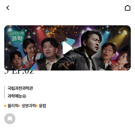
무대를 살아 움직이게 하는 힘, 조
명에 있다?!｜심심할 땐 과학 시즌
5 EP.02
국립과천과학관
과학예능😆
물리학
생명과학
융합