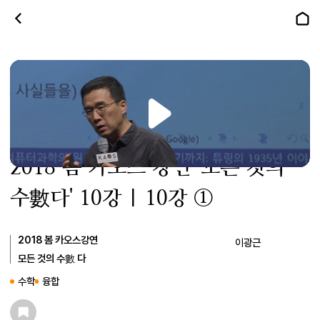
[강연] 컴퓨터과학의 원천 아이디
어가 나오기까지 (1) _ by이광근 |
2018 봄 카오스 강연 '모든 것의
수數다' 10강
|
10
강
①
2018 봄
카오스강연
이광근
모든 것의 수數 다
수학
융합