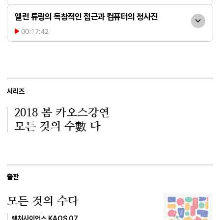
20세기 초, 수학자 다비트 
앨런 튜링의 독창적인 접근과 컴퓨터의 청사진
힐베르트는 모든 수학적으로 참인 명제를 기
00:17:42
계적 판정 방법으로 판정할 수 있는 방법이 
23세의 청년 튜링은 불완전
존재할 것이라 믿고 이를 찾아보자고 제안했
성 정리를 접한 뒤, 자신만의 독자적인 경로
습니다. 이는 수학적 추론 과정을 단순한 기
로 동일한 결론에 도달하고자 했습니다. 그
계적 작업으로 치환하려는 시도였습니다. 그
는 1936년 발표한 논문에서 '기계적 계
시리즈
러나 1931년, 젊은 수학자 쿠르트 괴델은 기
산'이 무엇인지 구체적으로 정의했는데, 이
2018 봄
카오스강연
계적인 방식으로는 모든 수학적 사실을 증명
것이 바로 현대 컴퓨터의 원천 설계도가 되
모든 것의 수數 다
할 수 없음을 완벽하게 입증하며 힐베르트의 
었습니다. 튜링은 무한한 테이프, 기계의 상
꿈을 무너뜨렸습니다. 이 사건은 수학계에 
태, 읽고 쓰는 장치, 그리고 규칙표라는 네 가
큰 충격을 주었으며, 이후 앨런 튜링이 자신
지 핵심 부품으로 구성된 '튜링 기계' 모델을 
만의 방식으로 이 문제에 접근하는 결정적인 
출판
제시했습니다. 그는 이 단순한 장치로 우리
계기가 되었습니다.
가 상상할 수 있는 모든 기계적 계산이 가능
모든 것의 수다
함을 설득력 있게 보여주었으며, 이는 정보 
렉처사이언스 KAOS 07