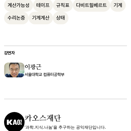
계산가능성
테이프
규칙표
다비트힐베르트
기계
수리논증
기계계산
상태
강연자
이광근
서울대학교 컴퓨터공학부
카오스재단
‘과학.지식.나눔’을 추구하는 공익재단입니다.