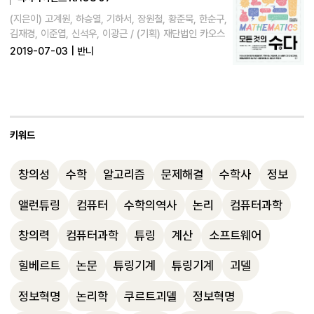
혁명의 진정한 시작점이 되었습니다.
(지은이) 고계원, 하승열, 기하서, 장원철, 황준묵, 한순구,
김재경, 이준엽, 신석우, 이광근 / (기획) 재단법인 카오스
2019-07-03
|
반니
키워드
창의성
수학
알고리즘
문제해결
수학사
정보
앨런튜링
컴퓨터
수학의역사
논리
컴퓨터과학
창의력
컴퓨터과학
튜링
계산
소프트웨어
힐베르트
논문
튜링기계
튜링기계
괴델
정보혁명
논리학
쿠르트괴델
정보혁명