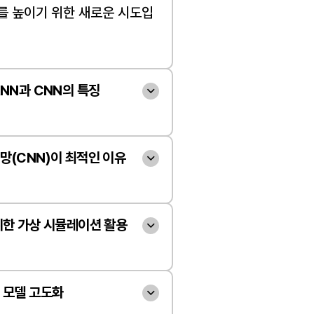
를 높이기 위한 새로운 시도입
RNN과 CNN의 특징
딥러닝 기법은 크게 시계열 학
경망(RNN)과 이미지 인식에 
망(CNN)이 최적인 이유
경망(CNN)으로 나뉩니다. 순
엘니뇨를 정확히 예측하기 위해
)은 소설 집필이나 주식 예측처
이 아닌 전 지구적인 해수면 온
위한 가상 시뮬레이션 활용
스 데이터를 처리하는 데 주로 
악해야 합니다. 서태평양, 인
합성곱 신경망(CNN)은 인물 
기후 예측 모델 개발의 가장 큰 
2차원 또는 3차원 맵 형태의 방
차의 장애물 판단처럼 시각적 
요한 샘플 수가 부족하다는 점
 모델 고도화
처리해야 하므로, 단순히 시간 
 데 핵심적인 역할을 합니다. 