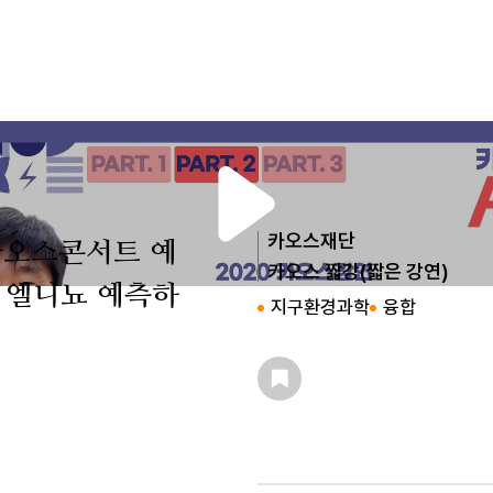
카오스재단
 카오스콘서트 예
카오스 짧강(짧은 강연)
 엘니뇨 예측하
지구환경과학
융합