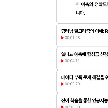
어 예측의 정확도
니다.
딥러닝 알고리즘의 이해: 
00:01:48
습에 강한 순환 신
엘니뇨 예측에 합성곱 신경
00:04:11
탁월한 합성곱 신
환 신경망(RNN
서는 특정 지역만
데이터 부족 문제 해결을 
럼 순차적인 시퀀
00:05:29
도 변화 경향을 파
사용됩니다. 반면 
도양, 대서양 등 
인식이나 자율주행
난관은 학습에 필
전이 학습을 통한 인공지능
대한 공간 정보를 
이미지를 분석하는
00:10:09