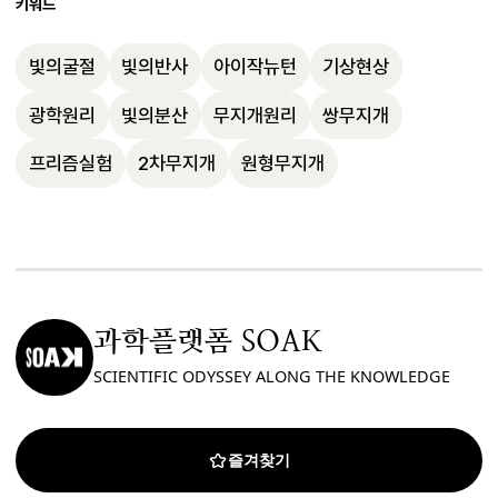
태양이 위치한 방향에서 형성되기 때문에 태
키워드
형 무지개를 관찰할 수 있습니다.
색, 바깥쪽이 보라색으로 나타나는 독특한 
양의 강한 빛에 가려 우리 눈에 보이지 않기 
색 순서를 가지는 것이 특징입니다.
빛의굴절
빛의반사
아이작뉴턴
기상현상
때문입니다. 5차 무지개는 태양 반대편에 생
기지만 빛의 세기가 너무 약해 육안으로 확
광학원리
빛의분산
무지개원리
쌍무지개
인하기 어렵습니다. 무지개는 자연의 아름다
프리즘실험
2차무지개
원형무지개
움과 빛의 물리적 특성이 결합된 신비로운 
현상입니다.
과학플랫폼 SOAK
SCIENTIFIC ODYSSEY ALONG THE KNOWLEDGE
즐겨찾기