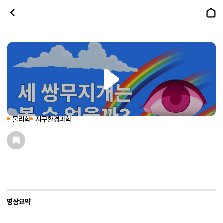
세 쌍무지개는 볼 수 없을까?
과학플랫폼 SOAK
물리학
지구환경과학
영상요약