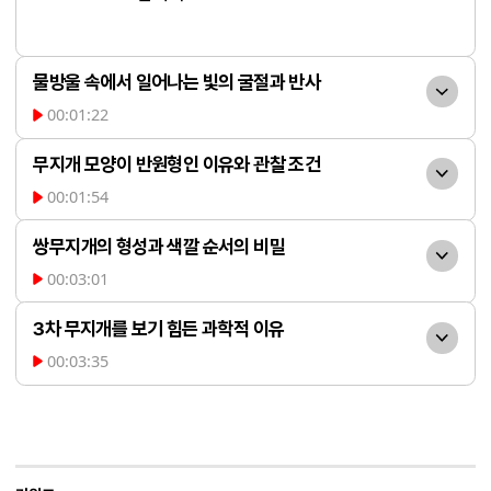
물방울 속에서 일어나는 빛의 굴절과 반사
00:01:22
비 온 뒤 남아 있는 물방울은 
무지개 모양이 반원형인 이유와 관찰 조건
프리즘과 같은 역할을 합니다. 물방울로 들
00:01:54
어간 햇빛은 파장에 따라 굴절되는 정도가 
무지개는 본래 완벽한 원 모
다르며, 물방울 뒷면에서 반사되어 다시 나
쌍무지개의 형성과 색깔 순서의 비밀
양이지만, 지평선에 가려져 우리 눈에는 주
올 때 색깔별로 나누어집니다. 이때 관찰자
00:03:01
로 반원이나 호 형태로 보입니다. 태양의 고
쌍무지개는 물방울 내부에
와 햇빛이 이루는 각도가 빨간색은 약 42도, 
도가 낮을수록 더 큰 무지개를 볼 수 있으며, 
3차 무지개를 보기 힘든 과학적 이유
서 빛이 두 번 반사될 때 만들어집니다. 한 번 
보라색은 약 40도일 때 우리 눈에 일곱 빛깔
고도가 40도를 넘으면 무지개가 관측되지 
00:03:35
반사된 빛은 1차 무지개를, 두 번 반사된 빛
의 선명한 무지개로 보이게 됩니다.
이론적으로는 세 번 반사되
않습니다. 따라서 주로 해가 지평선 근처에 
은 그 바깥쪽에 2차 무지개를 형성합니다. 2
는 3차 무지개도 존재하지만, 실제로는 관찰
있는 저녁 시간에 무지개를 발견하기 쉬우
차 무지개는 햇빛과 약 50~53도의 각도를 
하기 매우 어렵습니다. 3차와 4차 무지개는 
며, 비행기 위나 폭포 근처에서는 드물게 원
이루며, 1차 무지개와는 반대로 안쪽이 빨간